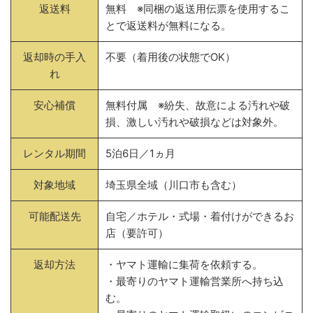
返送料
無料 ※同梱の返送用伝票を使用するこ
とで返送料が無料になる。
返却時の手入
不要（着用後の状態でOK）
れ
安心補償
無料付属 ※紛失、故意による汚れや破
損、激しい汚れや破損などは対象外。
レンタル期間
5泊6日／1ヵ月
対象地域
埼玉県全域（川口市も含む）
可能配送先
自宅／ホテル・式場・着付けができるお
店（要許可）
返却方法
・ヤマト運輸に集荷を依頼する。
・最寄りのヤマト運輸営業所へ持ち込
む。