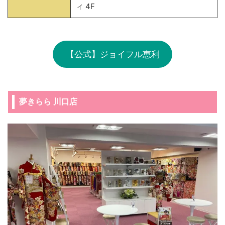
ィ 4F
【公式】ジョイフル恵利
夢きらら 川口店