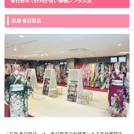
春日部市で評判が良い着物レンタル店
京扇 春日部店
「京扇 春日部店」は、春日部市の粕壁東にある振袖専門店。