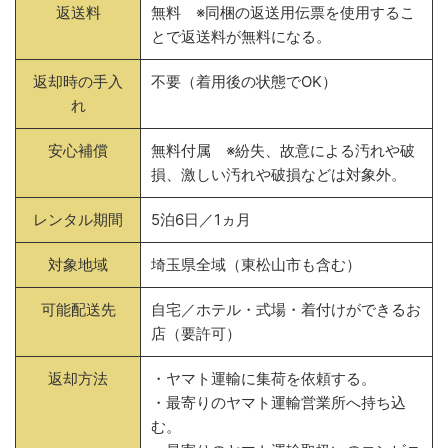
返送料
無料 ※同梱の返送用伝票を使用するこ
とで返送料が無料になる。
返却時の手入
不要（着用後の状態でOK）
れ
安心補償
無料付属 ※紛失、故意による汚れや破
損、激しい汚れや破損などは対象外。
レンタル期間
5泊6日／1ヵ月
対象地域
埼玉県全域（東松山市も含む）
可能配送先
自宅／ホテル・式場・着付けができるお
店（要許可）
返却方法
・ヤマト運輸に集荷を依頼する。
・最寄りのヤマト運輸営業所へ持ち込
む。