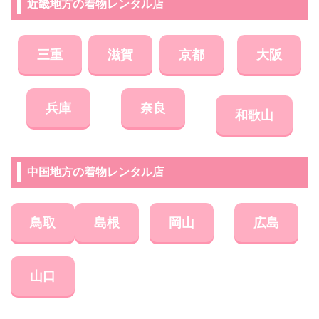
近畿地方の着物レンタル店
三重
滋賀
京都
大阪
兵庫
奈良
和歌山
中国地方の着物レンタル店
鳥取
島根
岡山
広島
山口