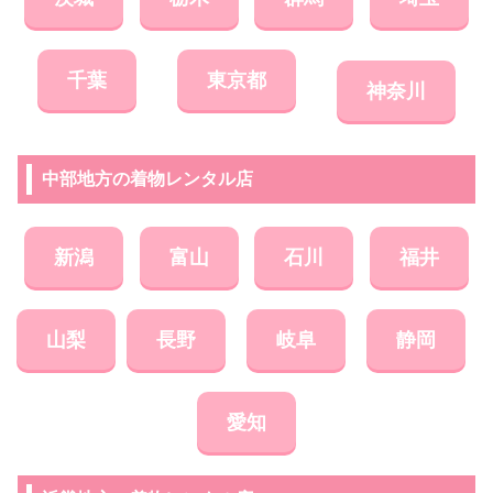
千葉
東京都
神奈川
中部地方の着物レンタル店
新潟
富山
石川
福井
山梨
長野
岐阜
静岡
愛知