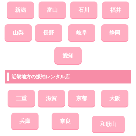
新潟
富山
石川
福井
山梨
長野
岐阜
静岡
愛知
近畿地方の振袖レンタル店
三重
滋賀
京都
大阪
兵庫
奈良
和歌山