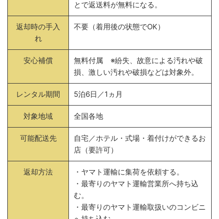
とで返送料が無料になる。
返却時の手入
不要（着用後の状態でOK）
れ
安心補償
無料付属 ※紛失、故意による汚れや破
損、激しい汚れや破損などは対象外。
レンタル期間
5泊6日／1ヵ月
対象地域
全国各地
可能配送先
自宅／ホテル・式場・着付けができるお
店（要許可）
返却方法
・ヤマト運輸に集荷を依頼する。
・最寄りのヤマト運輸営業所へ持ち込
む。
・最寄りのヤマト運輸取扱いのコンビニ
へ持ち込む。