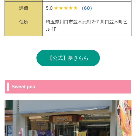
評価
5.0
★★★★★
（60）
住所
埼玉県川口市並木元町2-7 川口並木町ビ
ル 1F
【公式】夢きらら
Sweet pea