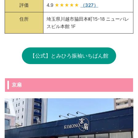
評価
4.9
★★★★★
（327）
住所
埼玉県川越市脇田本町15-18 ニューパレ
スビル本館 1F
【公式】とみひろ振袖いちばん館
京扇