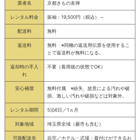
業者名
京都きもの友禅
レンタル料金
振袖：19,500円（税込）～
配送料
無料
返送料
無料 ※同梱の返送用伝票を使用するこ
とで返送料が無料になる。
返却時の手入
不要（着用後の状態でOK）
れ
安心補償
無料付属 ※紛失、故意による汚れや破
損、激しい汚れや破損などは対象外。
レンタル期間
5泊6日／1ヵ月
対象地域
埼玉県全域（蕨市も含む）
可能配送先
自宅／ホテル・式場・着付けができるお