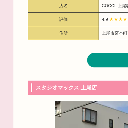
店名
COCOL 上
評価
4.9
★★★
住所
上尾市宮本町2
スタジオマックス 上尾店