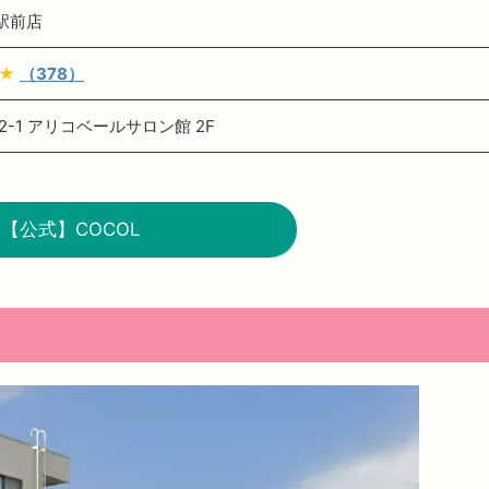
尾駅前店
★★
（378）
-1 アリコベールサロン館 2F
【公式】COCOL