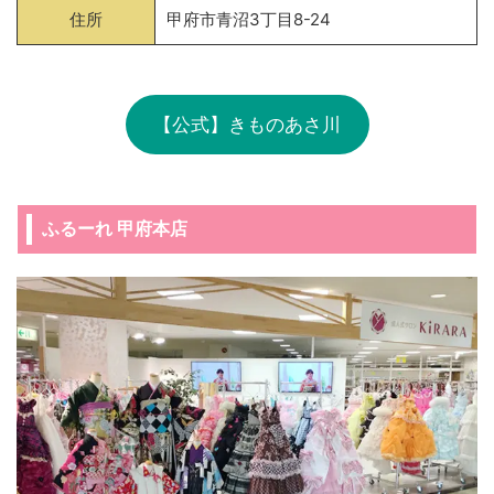
住所
甲府市青沼3丁目8-24
【公式】きものあさ川
ふるーれ 甲府本店