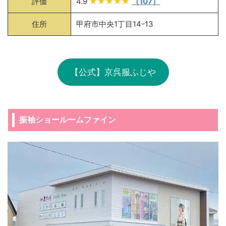
評価
4.9
★★★★★
（107）
住所
甲府市中央1丁目14-13
【公式】京呉服ふじや
振袖ショールームファイン