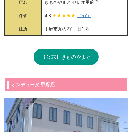
店名
きものやまと セレオ甲府店
評価
4.8
★★★★★
（57）
住所
甲府市丸の内1丁目1-8
【公式】きものやまと
オンディーヌ 甲府店