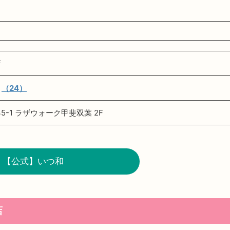
店
★
（24）
5-1 ラザウォーク甲斐双葉 2F
【公式】いつ和
店