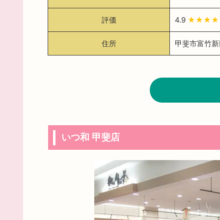
評価
4.9
★★★
住所
甲斐市富竹新田
いつ和 甲斐店