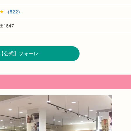
★★
（522）
1647
【公式】フォーレ