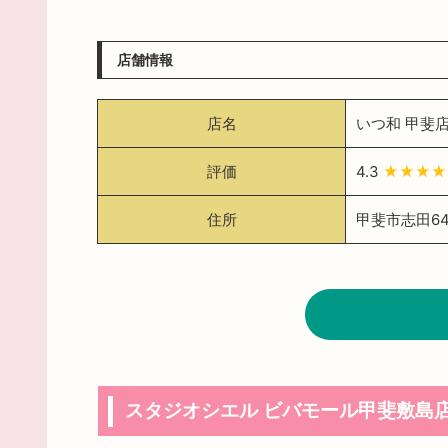
店舗情報
店名
いつ和 甲斐
評価
4.3
★★★
住所
甲斐市志田64
スタジオシエル ビバモール甲斐敷島