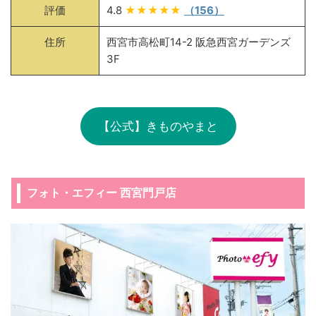
評価
4.8
★★★★★
（156）
住所
西宮市高松町14-2 阪急西宮ガーデンズ
3F
【公式】きものやまと
フォト・エフィー 西宮門戸店