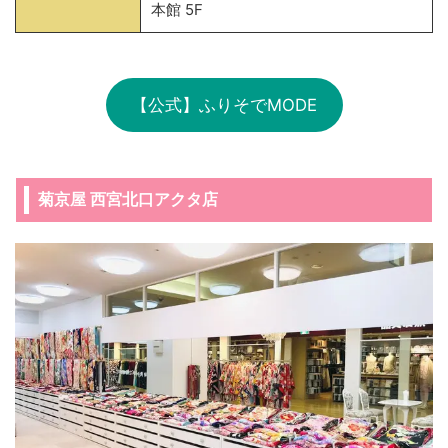
本館 5F
【公式】ふりそでMODE
菊京屋 西宮北口アクタ店