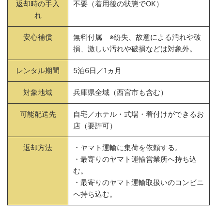
返却時の手入
不要（着用後の状態でOK）
れ
安心補償
無料付属 ※紛失、故意による汚れや破
損、激しい汚れや破損などは対象外。
レンタル期間
5泊6日／1ヵ月
対象地域
兵庫県全域（西宮市も含む）
可能配送先
自宅／ホテル・式場・着付けができるお
店（要許可）
返却方法
・ヤマト運輸に集荷を依頼する。
・最寄りのヤマト運輸営業所へ持ち込
む。
・最寄りのヤマト運輸取扱いのコンビニ
へ持ち込む。