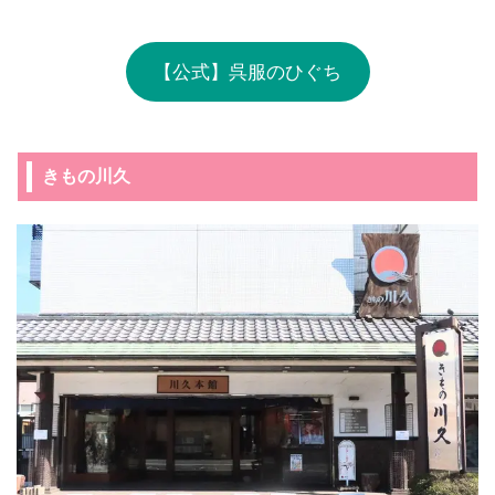
【公式】呉服のひぐち
きもの川久