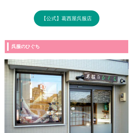
【公式】葛西屋呉服店
呉服のひぐち