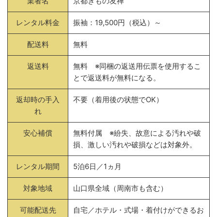
業者名
京都きもの友禅
レンタル料金
振袖：19,500円（税込）～
配送料
無料
返送料
無料 ※同梱の返送用伝票を使用するこ
とで返送料が無料になる。
返却時の手入
不要（着用後の状態でOK）
れ
安心補償
無料付属 ※紛失、故意による汚れや破
損、激しい汚れや破損などは対象外。
レンタル期間
5泊6日／1ヵ月
対象地域
山口県全域（周南市も含む）
可能配送先
自宅／ホテル・式場・着付けができるお