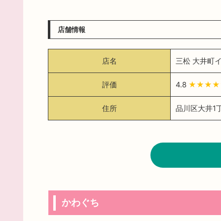
店舗情報
店名
三松 大井町
評価
4.8
★★★
住所
品川区大井1丁
かわぐち