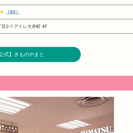
★★
（95）
目2-1 アトレ大井町 4F
公式】きものやまと