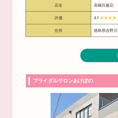
店名
高橋呉服店
評価
4.1
★★★★
住所
徳島県吉野川市
ブライダルサロンあけぼの