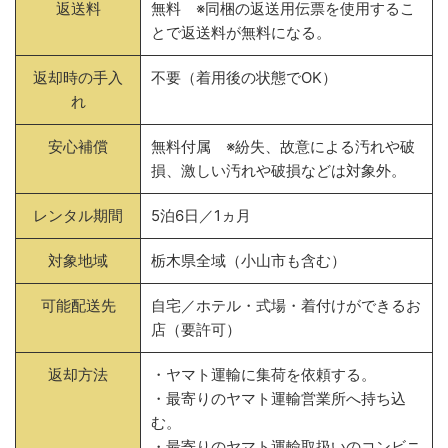
返送料
無料 ※同梱の返送用伝票を使用するこ
とで返送料が無料になる。
返却時の手入
不要（着用後の状態でOK）
れ
安心補償
無料付属 ※紛失、故意による汚れや破
損、激しい汚れや破損などは対象外。
レンタル期間
5泊6日／1ヵ月
対象地域
栃木県全域（小山市も含む）
可能配送先
自宅／ホテル・式場・着付けができるお
店（要許可）
返却方法
・ヤマト運輸に集荷を依頼する。
・最寄りのヤマト運輸営業所へ持ち込
む。
・最寄りのヤマト運輸取扱いのコンビニ