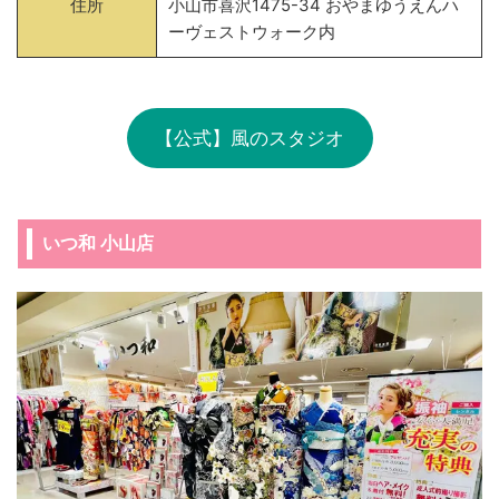
住所
小山市喜沢1475-34 おやまゆうえんハ
ーヴェストウォーク内
【公式】風のスタジオ
いつ和 小山店