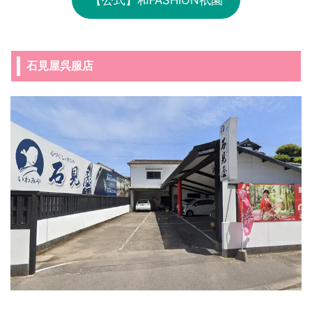
石見屋呉服店