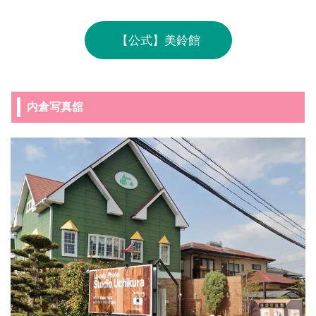
【公式】美鈴館
内倉写真舘