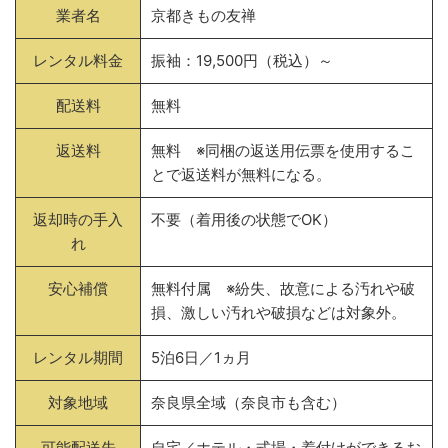
業者名
京都きもの友禅
レンタル料金
振袖：19,500円（税込）～
配送料
無料
返送料
無料 ※同梱の返送用伝票を使用するこ
とで返送料が無料になる。
返却時の手入
不要（着用後の状態でOK）
れ
安心補償
無料付属 ※紛失、故意による汚れや破
損、激しい汚れや破損などは対象外。
レンタル期間
5泊6日／1ヵ月
対象地域
奈良県全域（奈良市も含む）
可能配送先
自宅／ホテル・式場・着付けができるお