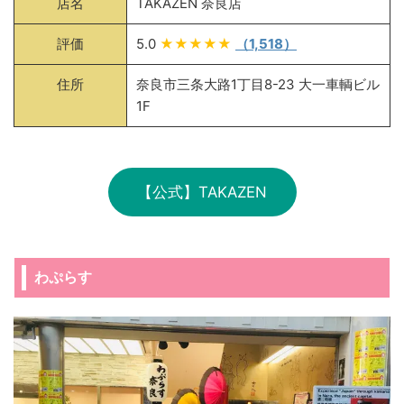
店名
TAKAZEN 奈良店
評価
5.0
★★★★★
（1,518）
住所
奈良市三条大路1丁目8-23 大一車輌ビル
1F
【公式】TAKAZEN
わぷらす