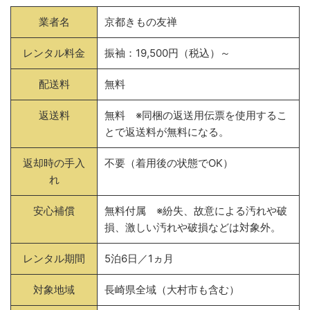
業者名
京都きもの友禅
レンタル料金
振袖：19,500円（税込）～
配送料
無料
返送料
無料 ※同梱の返送用伝票を使用するこ
とで返送料が無料になる。
返却時の手入
不要（着用後の状態でOK）
れ
安心補償
無料付属 ※紛失、故意による汚れや破
損、激しい汚れや破損などは対象外。
レンタル期間
5泊6日／1ヵ月
対象地域
長崎県全域（大村市も含む）