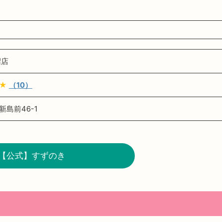
沼店
★★
（10）
島前46-1
【公式】すずのき