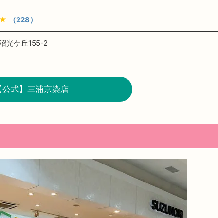
★★
（228）
光ケ丘155-2
【公式】三浦京染店