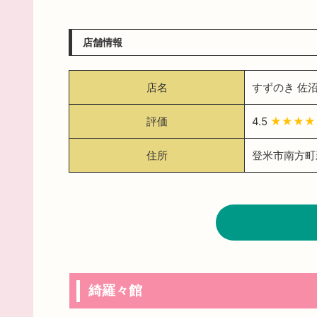
店舗情報
店名
すずのき 佐
評価
4.5
★★★
住所
登米市南方町新
綺羅々館