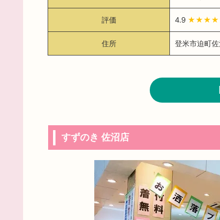
評価
4.9
★★★
住所
登米市迫町佐沼
すずのき 佐沼店