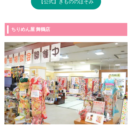
【公式】きもののほそみ
ちりめん屋 舞鶴店