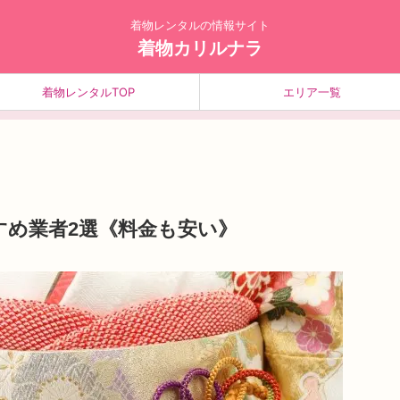
着物レンタルの情報サイト
着物カリルナラ
着物レンタルTOP
エリア一覧
すめ業者2選《料金も安い》