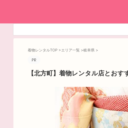
着物レンタルTOP
>
エリア一覧
>
岐阜県
>
【北方町】着物レンタル店とおす