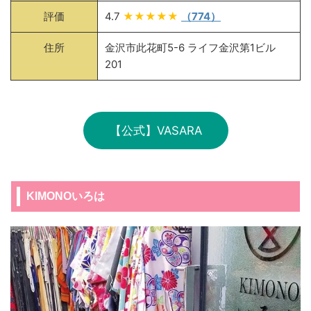
評価
4.7
★★★★★
（774）
住所
金沢市此花町5-6 ライフ金沢第1ビル
201
【公式】VASARA
KIMONOいろは