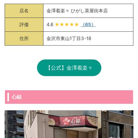
店名
金澤着楽々 ひがし茶屋街本店
評価
4.6
★★★★★
（65）
住所
金沢市東山1丁目3-18
【公式】金澤着楽々
心結