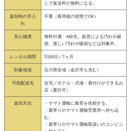
とで返送料が無料になる。
返却時の手入
不要（着用後の状態でOK）
れ
安心補償
無料付属 ※紛失、故意による汚れや破
損、激しい汚れや破損などは対象外。
レンタル期間
5泊6日／1ヵ月
対象地域
石川県全域（金沢市も含む）
可能配送先
自宅／ホテル・式場・着付けができるお
店（要許可）
返却方法
・ヤマト運輸に集荷を依頼する。
・最寄りのヤマト運輸営業所へ持ち込
む。
・最寄りのヤマト運輸取扱いのコンビニ