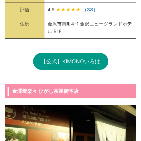
評価
4.9
★★★★★
（38）
住所
金沢市南町4-1 金沢ニューグランドホテ
ル B1F
【公式】KIMONOいろは
金澤着楽々 ひがし茶屋街本店